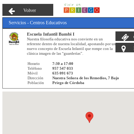
Volver
Servicios - Centros Educativos
Escuela Infantil Bambi I
Nuestra filosofía educativa nos convierte en un
referente dentro de nuestra localidad, apostando por un
nuevo concepto de Escuela Infantil que rompe con la
clásica imagen de las “guarderías”.
Horario
7:30 a 17:00
Teléfono
957 547 033
Móvil
635 091 673
Dirección
Nuestra Señora de los Remedios, 7 Bajo
Población
Priego de Córdoba