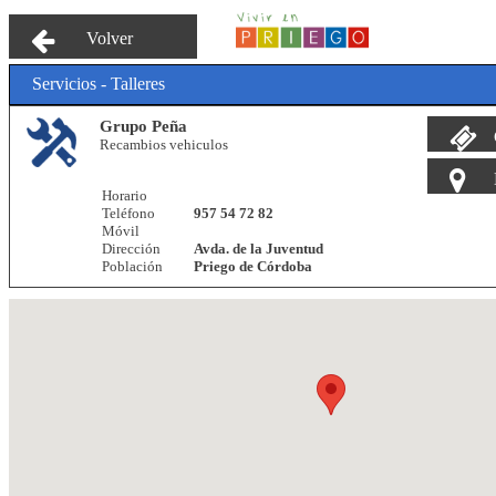
Volver
Servicios - Talleres
Grupo Peña
Recambios vehiculos
Horario
Teléfono
957 54 72 82
Móvil
Dirección
Avda. de la Juventud
Población
Priego de Córdoba