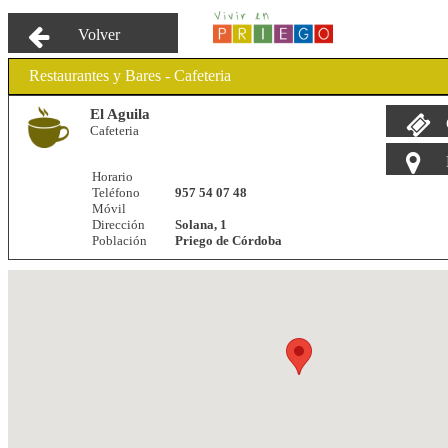
Volver
Restaurantes y Bares - Cafeteria
El Aguila
Cafeteria
Horario
Teléfono
957 54 07 48
Móvil
Dirección
Solana, 1
Población
Priego de Córdoba